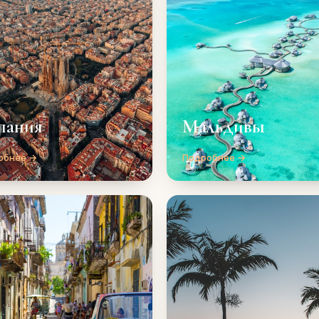
пания
Мальдивы
обнее →
Подробнее →