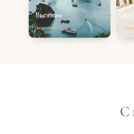
Вьетнам
Ку
Подробнее →
Подр
С 