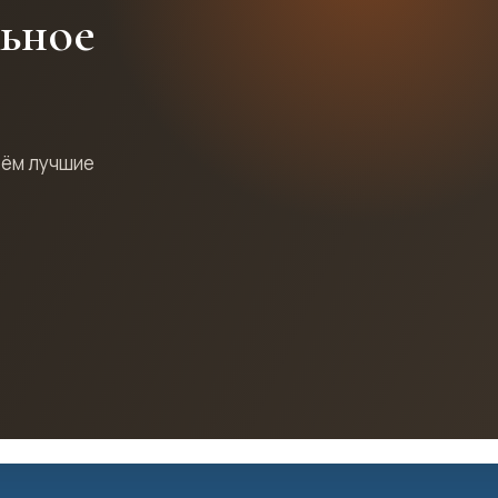
льное
рём лучшие