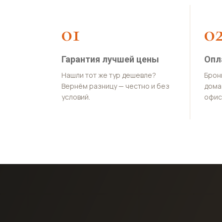
01
0
Гарантия лучшей цены
Опл
Нашли тот же тур дешевле?
Брон
Вернём разницу — честно и без
дома 
условий.
офис