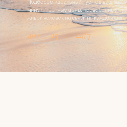
Подберём идеальный тур под ваш бюдже
минут. Честные цены, проверенные ту
живой человек на связи на каждом шаге
40+
15
24/7
направлений
лет на рынке
поддержка