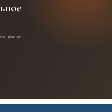
льное
рём лучшие