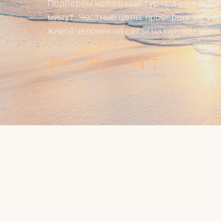
Подберём идеальный тур под ваш бюдже
минут. Честные цены, проверенные ту
живой человек на связи на каждом шаге
40+
15
24/7
направлений
лет на рынке
поддержка