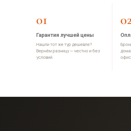
01
0
Гарантия лучшей цены
Опл
Нашли тот же тур дешевле?
Брон
Вернём разницу — честно и без
дома 
условий.
офис