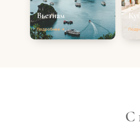
Вьетнам
Ку
Подробнее →
Подр
С 