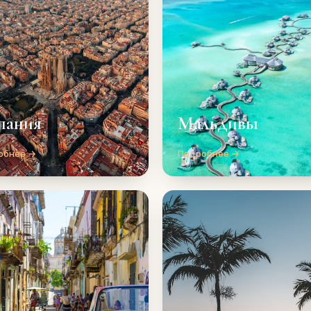
пания
Мальдивы
обнее →
Подробнее →