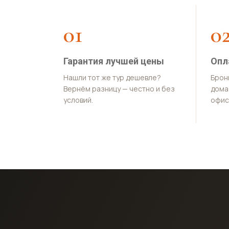
01
0
Гарантия лучшей цены
Опл
Нашли тот же тур дешевле?
Брон
Вернём разницу — честно и без
дома 
условий.
офис