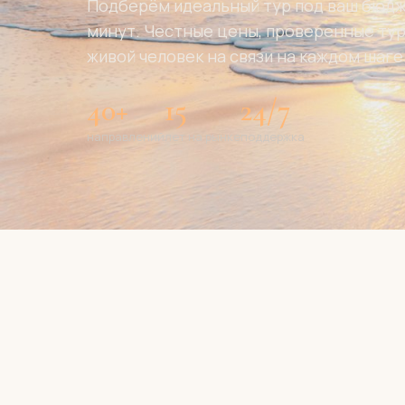
Подберём идеальный тур под ваш бюдже
минут. Честные цены, проверенные ту
живой человек на связи на каждом шаге
40+
15
24/7
направлений
лет на рынке
поддержка