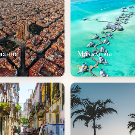
пания
Мальдивы
обнее →
Подробнее →