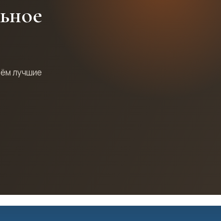
льное
рём лучшие