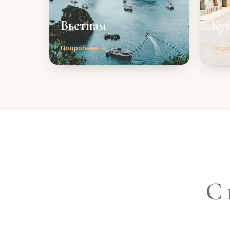
Вьетнам
Ку
Подробнее →
Подр
С 