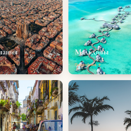
пания
Мальдивы
обнее →
Подробнее →