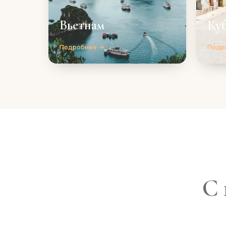
Вьетнам
Ку
Подробнее →
Подр
С 