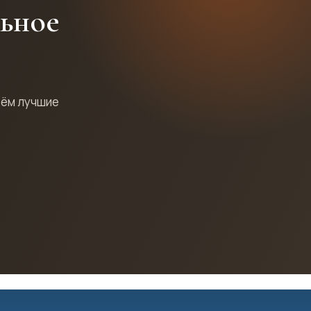
льное
рём лучшие