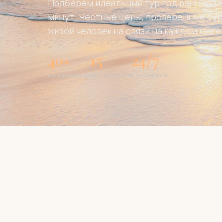
Подберём идеальный тур под ваш бюдже
минут. Честные цены, проверенные ту
живой человек на связи на каждом шаге
40+
15
24/7
направлений
лет на рынке
поддержка