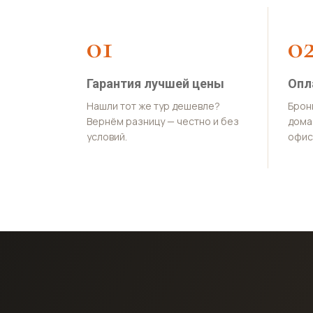
01
0
Гарантия лучшей цены
Опл
Нашли тот же тур дешевле?
Брон
Вернём разницу — честно и без
дома 
условий.
офис