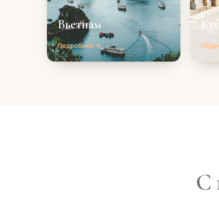
Вьетнам
Ку
Подробнее →
Подр
С 