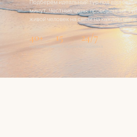
Подберём идеальный тур под ваш бюдже
минут. Честные цены, проверенные ту
живой человек на связи на каждом шаге
40+
15
24/7
направлений
лет на рынке
поддержка