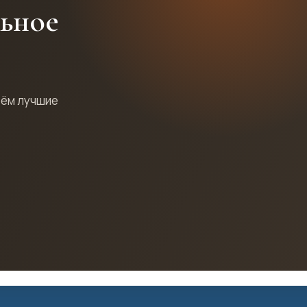
льное
рём лучшие