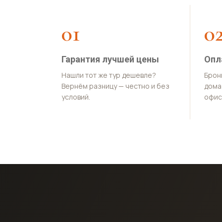
01
0
Гарантия лучшей цены
Опл
Нашли тот же тур дешевле?
Брон
Вернём разницу — честно и без
дома 
условий.
офис