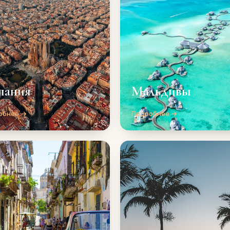
пания
Мальдивы
обнее →
Подробнее →